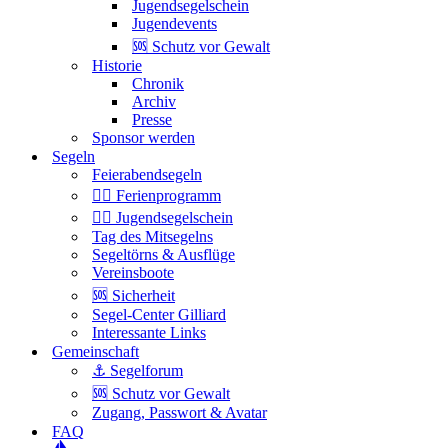
Jugendsegelschein
Jugendevents
🆘 Schutz vor Gewalt
Historie
Chronik
Archiv
Presse
Sponsor werden
Segeln
Feierabendsegeln
🏴‍☠️ Ferienprogramm
🏴‍☠️ Jugendsegelschein
Tag des Mitsegelns
Segeltörns & Ausflüge
Vereinsboote
🆘 Sicherheit
Segel-Center Gilliard
Interessante Links
Gemeinschaft
⚓️ Segelforum
🆘 Schutz vor Gewalt
Zugang, Passwort & Avatar
FAQ