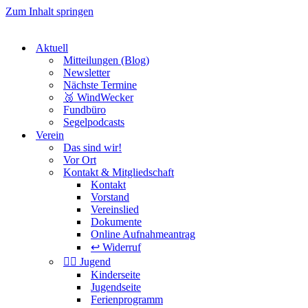
Zum Inhalt springen
Aktuell
Mitteilungen (Blog)
Newsletter
Nächste Termine
🥉 WindWecker
Fundbüro
Segelpodcasts
Verein
Das sind wir!
Vor Ort
Kontakt & Mitgliedschaft
Kontakt
Vorstand
Vereinslied
Dokumente
Online Aufnahmeantrag
↩️ Widerruf
🏴‍☠️ Jugend
Kinderseite
Jugendseite
Ferienprogramm