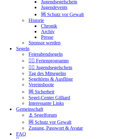
Jugendsegelschein
Jugendevents
🆘 Schutz vor Gewalt
Historie
Chronik
Archiv
Presse
Sponsor werden
Segeln
Feierabendsegeln
🏴‍☠️ Ferienprogramm
🏴‍☠️ Jugendsegelschein
Tag des Mitsegelns
Segeltörns & Ausflüge
Vereinsboote
🆘 Sicherheit
Segel-Center Gilliard
Interessante Links
Gemeinschaft
⚓️ Segelforum
🆘 Schutz vor Gewalt
Zugang, Passwort & Avatar
FAQ