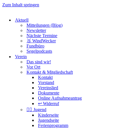
Zum Inhalt springen
Aktuell
Mitteilungen (Blog)
Newsletter
Nächste Termine
🥉 WindWecker
Fundbüro
Segelpodcasts
Verein
Das sind wir!
Vor Ort
Kontakt & Mitgliedschaft
Kontakt
Vorstand
Vereinslied
Dokumente
Online Aufnahmeantrag
↩️ Widerruf
🏴‍☠️ Jugend
Kinderseite
Jugendseite
Ferienprogramm