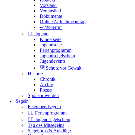
Vorstand
Vereinslied
Dokumente
Online Aufnahmeantrag
↩️ Widerruf
🏴‍☠️ Jugend
Kinderseite
Jugendseite
Ferienprogramm
Jugendsegelschein
Jugendevents
🆘 Schutz vor Gewalt
Historie
Chronik
Archiv
Presse
Sponsor werden
Segeln
Feierabendsegeln
🏴‍☠️ Ferienprogramm
🏴‍☠️ Jugendsegelschein
Tag des Mitsegelns
Segeltörns & Ausflüge