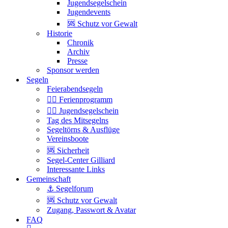
Jugendsegelschein
Jugendevents
🆘 Schutz vor Gewalt
Historie
Chronik
Archiv
Presse
Sponsor werden
Segeln
Feierabendsegeln
🏴‍☠️ Ferienprogramm
🏴‍☠️ Jugendsegelschein
Tag des Mitsegelns
Segeltörns & Ausflüge
Vereinsboote
🆘 Sicherheit
Segel-Center Gilliard
Interessante Links
Gemeinschaft
⚓️ Segelforum
🆘 Schutz vor Gewalt
Zugang, Passwort & Avatar
FAQ