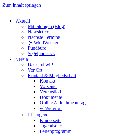
Zum Inhalt springen
Aktuell
Mitteilungen (Blog)
Newsletter
Nächste Termine
🥉 WindWecker
Fundbüro
Segelpodcasts
Verein
Das sind wir!
Vor Ort
Kontakt & Mitgliedschaft
Kontakt
Vorstand
Vereinslied
Dokumente
Online Aufnahmeantrag
↩️ Widerruf
🏴‍☠️ Jugend
Kinderseite
Jugendseite
Ferienprogramm