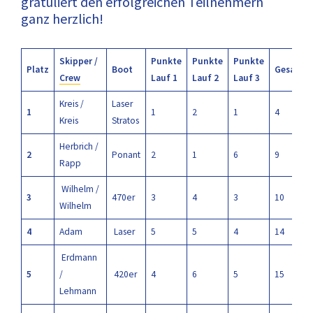
gratuliert den erfolgreichen Teilnehmern
ganz herzlich!
Skipper /
Punkte
Punkte
Punkte
Platz
Boot
Gesamt
Crew
Lauf 1
Lauf 2
Lauf 3
Kreis /
Laser
1
1
2
1
4
Kreis
Stratos
Herbrich /
2
Ponant
2
1
6
9
Rapp
Wilhelm /
3
470er
3
4
3
10
Wilhelm
4
Adam
Laser
5
5
4
14
Erdmann
5
/
420er
4
6
5
15
Lehmann