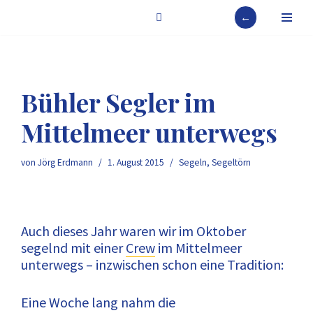
←
Zum
Inhalt
springen
Bühler Segler im
Mittelmeer unterwegs
von
Jörg Erdmann
1. August 2015
Segeln
,
Segeltörn
Auch dieses Jahr waren wir im Oktober
segelnd mit einer
Crew
im Mittelmeer
unterwegs – inzwischen schon eine Tradition:
Eine Woche lang nahm die