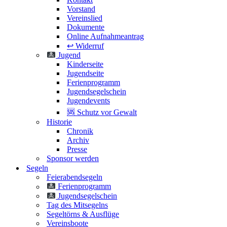
Vorstand
Vereinslied
Dokumente
Online Aufnahmeantrag
↩️ Widerruf
Jugend
Kinderseite
Jugendseite
Ferienprogramm
Jugendsegelschein
Jugendevents
🆘 Schutz vor Gewalt
Historie
Chronik
Archiv
Presse
Sponsor werden
Segeln
Feierabendsegeln
Ferienprogramm
Jugendsegelschein
Tag des Mitsegelns
Segeltörns & Ausflüge
Vereinsboote