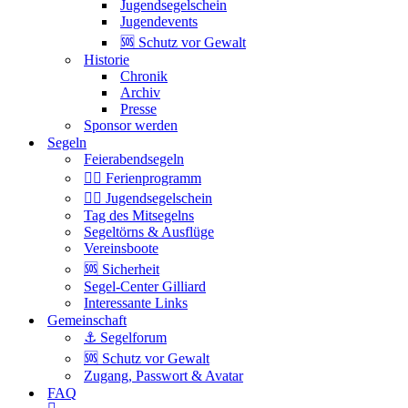
Jugendsegelschein
Jugendevents
🆘 Schutz vor Gewalt
Historie
Chronik
Archiv
Presse
Sponsor werden
Segeln
Feierabendsegeln
Ferienprogramm
Jugendsegelschein
Tag des Mitsegelns
Segeltörns & Ausflüge
Vereinsboote
🆘 Sicherheit
Segel-Center Gilliard
Interessante Links
Gemeinschaft
⚓️ Segelforum
🆘 Schutz vor Gewalt
Zugang, Passwort & Avatar
FAQ