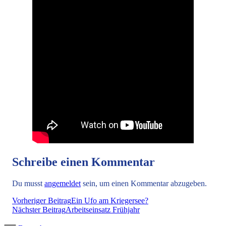
Schreibe einen Kommentar
Du musst
angemeldet
sein, um einen Kommentar abzugeben.
Vorheriger Beitrag
Ein Ufo am Kriegersee?
Nächster Beitrag
Arbeitseinsatz Frühjahr
Deutsch
▼