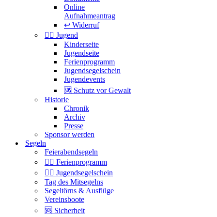
Online
Aufnahmeantrag
↩️ Widerruf
Jugend
Kinderseite
Jugendseite
Ferienprogramm
Jugendsegelschein
Jugendevents
🆘 Schutz vor Gewalt
Historie
Chronik
Archiv
Presse
Sponsor werden
Segeln
Feierabendsegeln
Ferienprogramm
Jugendsegelschein
Tag des Mitsegelns
Segeltörns & Ausflüge
Vereinsboote
🆘 Sicherheit
Segel-Center Gilliard