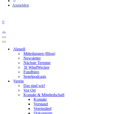
Anmelden
←
Navigations-
Menü
Navigations-
Menü
Aktuell
Mitteilungen (Blog)
Newsletter
Nächste Termine
🥉 WindWecker
Fundbüro
Segelpodcasts
Verein
Das sind wir!
Vor Ort
Kontakt & Mitgliedschaft
Kontakt
Vorstand
Vereinslied
Dokumente