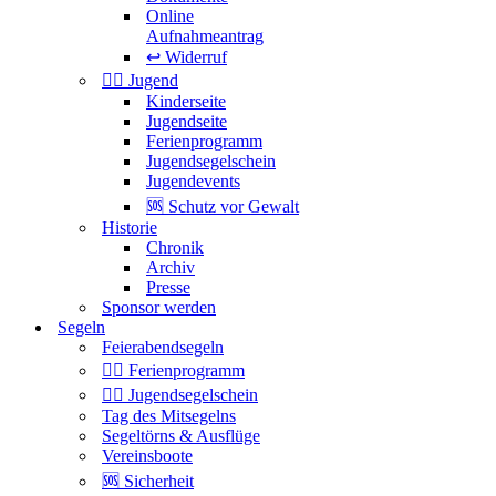
Online
Aufnahmeantrag
↩️ Widerruf
🏴‍☠️ Jugend
Kinderseite
Jugendseite
Ferienprogramm
Jugendsegelschein
Jugendevents
🆘 Schutz vor Gewalt
Historie
Chronik
Archiv
Presse
Sponsor werden
Segeln
Feierabendsegeln
🏴‍☠️ Ferienprogramm
🏴‍☠️ Jugendsegelschein
Tag des Mitsegelns
Segeltörns & Ausflüge
Vereinsboote
🆘 Sicherheit