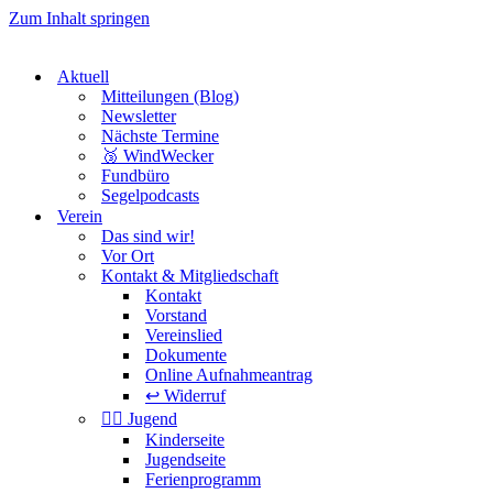
Zum Inhalt springen
Aktuell
Mitteilungen (Blog)
Newsletter
Nächste Termine
🥉 WindWecker
Fundbüro
Segelpodcasts
Verein
Das sind wir!
Vor Ort
Kontakt & Mitgliedschaft
Kontakt
Vorstand
Vereinslied
Dokumente
Online Aufnahmeantrag
↩️ Widerruf
🏴‍☠️ Jugend
Kinderseite
Jugendseite
Ferienprogramm