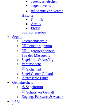
Jugendsegelschein
Jugendevents
🆘 Schutz vor Gewalt
Historie
Chronik
Archiv
Presse
Sponsor werden
Segeln
Feierabendsegeln
🏴‍☠️ Ferienprogramm
🏴‍☠️ Jugendsegelschein
Tag des Mitsegelns
Segeltörns & Ausflüge
Vereinsboote
🆘 Sicherheit
Segel-Center Gilliard
Interessante Links
Gemeinschaft
⚓️ Segelforum
🆘 Schutz vor Gewalt
Zugang, Passwort & Avatar
FAQ