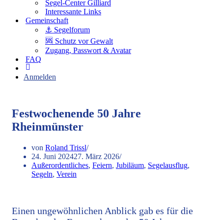
Segel-Center Gilliard
Interessante Links
Gemeinschaft
⚓️ Segelforum
🆘 Schutz vor Gewalt
Zugang, Passwort & Avatar
FAQ
Anmelden
Festwochenende 50 Jahre
Rheinmünster
von
Roland Trissl
24. Juni 2024
27. März 2026
Außerordentliches
,
Feiern
,
Jubiläum
,
Segelausflug
,
Segeln
,
Verein
Einen ungewöhnlichen Anblick gab es für die