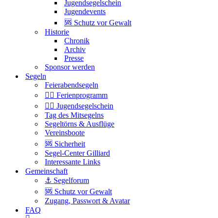
Jugendsegelschein
Jugendevents
🆘 Schutz vor Gewalt
Historie
Chronik
Archiv
Presse
Sponsor werden
Segeln
Feierabendsegeln
🏴‍☠️ Ferienprogramm
🏴‍☠️ Jugendsegelschein
Tag des Mitsegelns
Segeltörns & Ausflüge
Vereinsboote
🆘 Sicherheit
Segel-Center Gilliard
Interessante Links
Gemeinschaft
⚓️ Segelforum
🆘 Schutz vor Gewalt
Zugang, Passwort & Avatar
FAQ