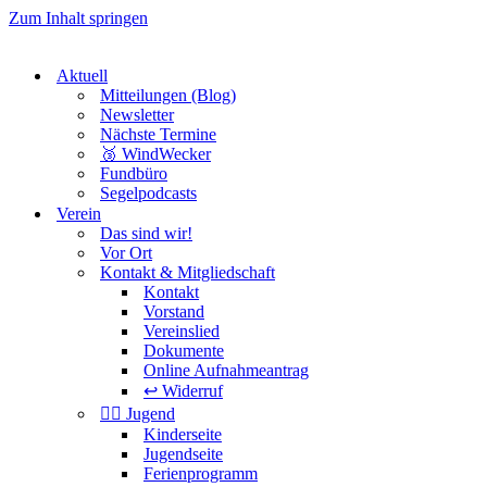
Zum Inhalt springen
Aktuell
Mitteilungen (Blog)
Newsletter
Nächste Termine
🥉 WindWecker
Fundbüro
Segelpodcasts
Verein
Das sind wir!
Vor Ort
Kontakt & Mitgliedschaft
Kontakt
Vorstand
Vereinslied
Dokumente
Online Aufnahmeantrag
↩️ Widerruf
🏴‍☠️ Jugend
Kinderseite
Jugendseite
Ferienprogramm