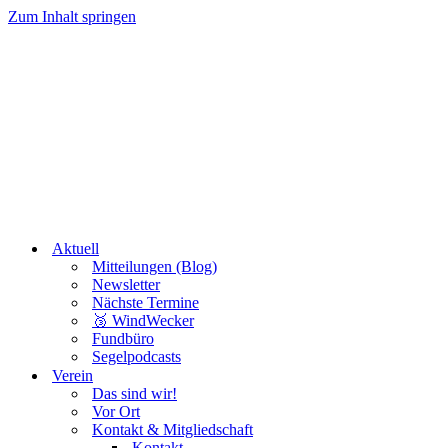
Zum Inhalt springen
Aktuell
Mitteilungen (Blog)
Newsletter
Nächste Termine
🥉 WindWecker
Fundbüro
Segelpodcasts
Verein
Das sind wir!
Vor Ort
Kontakt & Mitgliedschaft
Kontakt
Vorstand
Vereinslied
Dokumente
Online Aufnahmeantrag
↩️ Widerruf
🏴‍☠️ Jugend
Kinderseite
Jugendseite
Ferienprogramm