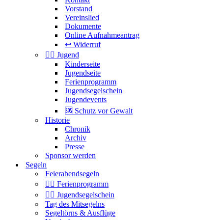
Jugendsegelschein
Jugendevents
🆘 Schutz vor Gewalt
Historie
Chronik
Archiv
Presse
Sponsor werden
Segeln
Feierabendsegeln
🏴‍☠️ Ferienprogramm
🏴‍☠️ Jugendsegelschein
Tag des Mitsegelns
Segeltörns & Ausflüge
Vereinsboote
🆘 Sicherheit
Segel-Center Gilliard
Interessante Links
Gemeinschaft
⚓️ Segelforum
🆘 Schutz vor Gewalt
Zugang, Passwort & Avatar
FAQ