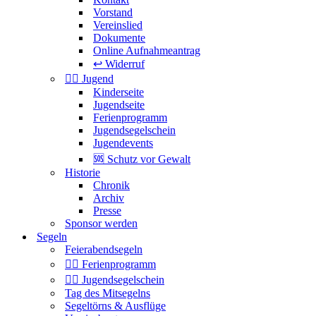
Vorstand
Vereinslied
Dokumente
Online Aufnahmeantrag
↩️ Widerruf
🏴‍☠️ Jugend
Kinderseite
Jugendseite
Ferienprogramm
Jugendsegelschein
Jugendevents
🆘 Schutz vor Gewalt
Historie
Chronik
Archiv
Presse
Sponsor werden
Segeln
Feierabendsegeln
🏴‍☠️ Ferienprogramm
🏴‍☠️ Jugendsegelschein
Tag des Mitsegelns
Segeltörns & Ausflüge