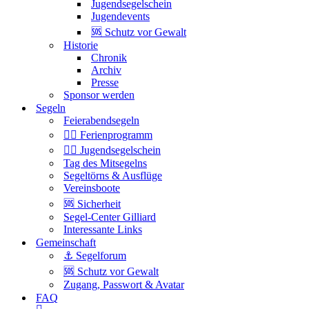
Jugendsegelschein
Jugendevents
🆘 Schutz vor Gewalt
Historie
Chronik
Archiv
Presse
Sponsor werden
Segeln
Feierabendsegeln
🏴‍☠️ Ferienprogramm
🏴‍☠️ Jugendsegelschein
Tag des Mitsegelns
Segeltörns & Ausflüge
Vereinsboote
🆘 Sicherheit
Segel-Center Gilliard
Interessante Links
Gemeinschaft
⚓️ Segelforum
🆘 Schutz vor Gewalt
Zugang, Passwort & Avatar
FAQ