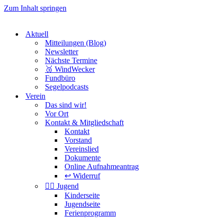
Zum Inhalt springen
Aktuell
Mitteilungen (Blog)
Newsletter
Nächste Termine
🥉 WindWecker
Fundbüro
Segelpodcasts
Verein
Das sind wir!
Vor Ort
Kontakt & Mitgliedschaft
Kontakt
Vorstand
Vereinslied
Dokumente
Online Aufnahmeantrag
↩️ Widerruf
🏴‍☠️ Jugend
Kinderseite
Jugendseite
Ferienprogramm