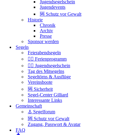
Jugendsegelschein
Jugendevents
🆘 Schutz vor Gewalt
Historie
Chronik
Archiv
Presse
Sponsor werden
Segeln
Feierabendsegeln
🏴‍☠️ Ferienprogramm
🏴‍☠️ Jugendsegelschein
Tag des Mitsegelns
Segeltörns & Ausflüge
Vereinsboote
🆘 Sicherheit
Segel-Center Gilliard
Interessante Links
Gemeinschaft
⚓️ Segelforum
🆘 Schutz vor Gewalt
Zugang, Passwort & Avatar
FAQ