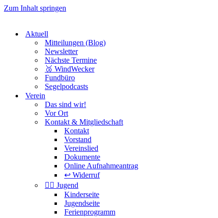
Zum Inhalt springen
Aktuell
Mitteilungen (Blog)
Newsletter
Nächste Termine
🥉 WindWecker
Fundbüro
Segelpodcasts
Verein
Das sind wir!
Vor Ort
Kontakt & Mitgliedschaft
Kontakt
Vorstand
Vereinslied
Dokumente
Online Aufnahmeantrag
↩️ Widerruf
🏴‍☠️ Jugend
Kinderseite
Jugendseite
Ferienprogramm