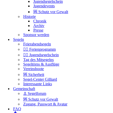
Jugendsegelschein
Jugendevents
🆘 Schutz vor Gewalt
Historie
Chronik
Archiv
Presse
Sponsor werden
Segeln
Feierabendsegeln
🏴‍☠️ Ferienprogramm
🏴‍☠️ Jugendsegelschein
Tag des Mitsegelns
Segeltörns & Ausflüge
Vereinsboote
🆘 Sicherheit
Segel-Center Gilliard
Interessante Links
Gemeinschaft
⚓️ Segelforum
🆘 Schutz vor Gewalt
Zugang, Passwort & Avatar
FAQ