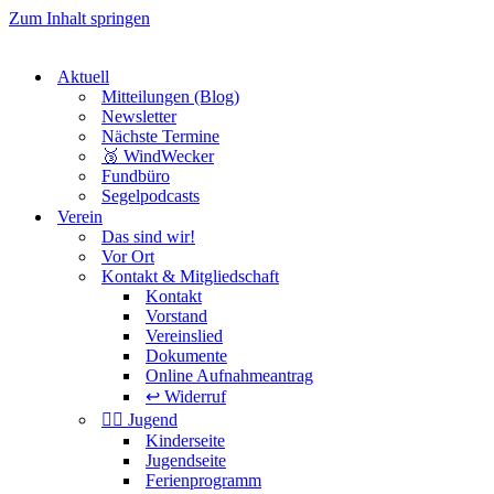
Zum Inhalt springen
Aktuell
Mitteilungen (Blog)
Newsletter
Nächste Termine
🥉 WindWecker
Fundbüro
Segelpodcasts
Verein
Das sind wir!
Vor Ort
Kontakt & Mitgliedschaft
Kontakt
Vorstand
Vereinslied
Dokumente
Online Aufnahmeantrag
↩️ Widerruf
🏴‍☠️ Jugend
Kinderseite
Jugendseite
Ferienprogramm