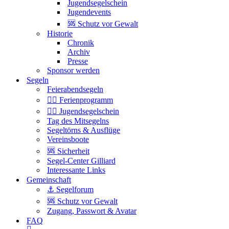
Jugendsegelschein
Jugendevents
🆘 Schutz vor Gewalt
Historie
Chronik
Archiv
Presse
Sponsor werden
Segeln
Feierabendsegeln
🏴‍☠️ Ferienprogramm
🏴‍☠️ Jugendsegelschein
Tag des Mitsegelns
Segeltörns & Ausflüge
Vereinsboote
🆘 Sicherheit
Segel-Center Gilliard
Interessante Links
Gemeinschaft
⚓️ Segelforum
🆘 Schutz vor Gewalt
Zugang, Passwort & Avatar
FAQ