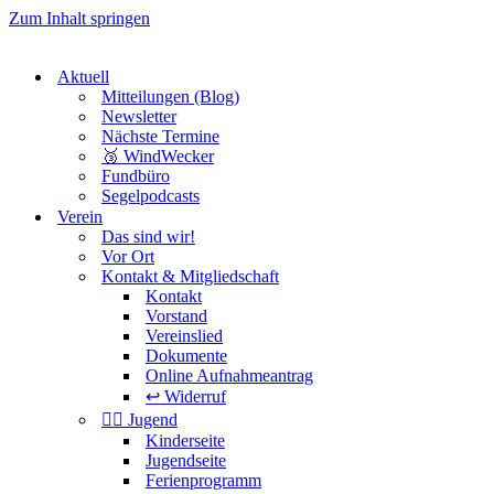
Zum Inhalt springen
Aktuell
Mitteilungen (Blog)
Newsletter
Nächste Termine
🥉 WindWecker
Fundbüro
Segelpodcasts
Verein
Das sind wir!
Vor Ort
Kontakt & Mitgliedschaft
Kontakt
Vorstand
Vereinslied
Dokumente
Online Aufnahmeantrag
↩️ Widerruf
🏴‍☠️ Jugend
Kinderseite
Jugendseite
Ferienprogramm