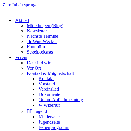
Zum Inhalt springen
Aktuell
Mitteilungen (Blog)
Newsletter
Nächste Termine
🥉 WindWecker
Fundbüro
Segelpodcasts
Verein
Das sind wir!
Vor Ort
Kontakt & Mitgliedschaft
Kontakt
Vorstand
Vereinslied
Dokumente
Online Aufnahmeantrag
↩️ Widerruf
🏴‍☠️ Jugend
Kinderseite
Jugendseite
Ferienprogramm