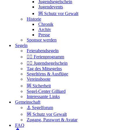
Jugendsegelschein
Jugendevents
🆘 Schutz vor Gewalt
Historie
Chronik
Archiv
Presse
Sponsor werden
Segeln
Feierabendsegeln
🏴‍☠️ Ferienprogramm
🏴‍☠️ Jugendsegelschein
Tag des Mitsegelns
Segeltörns & Ausflüge
Vereinsboote
🆘 Sicherheit
Segel-Center Gilliard
Interessante Links
Gemeinschaft
⚓️ Segelforum
🆘 Schutz vor Gewalt
Zugang, Passwort & Avatar
FAQ