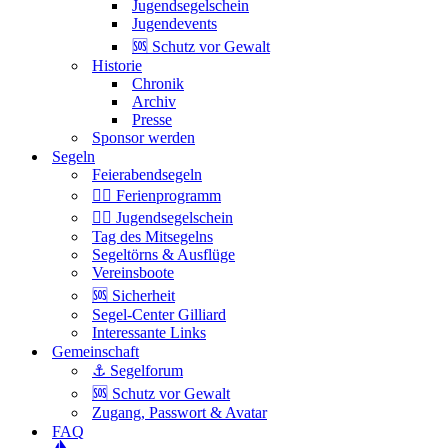
Jugendsegelschein
Jugendevents
🆘 Schutz vor Gewalt
Historie
Chronik
Archiv
Presse
Sponsor werden
Segeln
Feierabendsegeln
🏴‍☠️ Ferienprogramm
🏴‍☠️ Jugendsegelschein
Tag des Mitsegelns
Segeltörns & Ausflüge
Vereinsboote
🆘 Sicherheit
Segel-Center Gilliard
Interessante Links
Gemeinschaft
⚓️ Segelforum
🆘 Schutz vor Gewalt
Zugang, Passwort & Avatar
FAQ