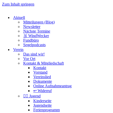
Zum Inhalt springen
Aktuell
Mitteilungen (Blog)
Newsletter
Nächste Termine
🥉 WindWecker
Fundbüro
Segelpodcasts
Verein
Das sind wir!
Vor Ort
Kontakt & Mitgliedschaft
Kontakt
Vorstand
Vereinslied
Dokumente
Online Aufnahmeantrag
↩️ Widerruf
🏴‍☠️ Jugend
Kinderseite
Jugendseite
Ferienprogramm