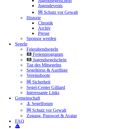
Jugendsegelschein
Jugendevents
🆘 Schutz vor Gewalt
Historie
Chronik
Archiv
Presse
Sponsor werden
Segeln
Feierabendsegeln
Ferienprogramm
Jugendsegelschein
Tag des Mitsegelns
Segeltörns & Ausflüge
Vereinsboote
🆘 Sicherheit
Segel-Center Gilliard
Interessante Links
Gemeinschaft
⚓️ Segelforum
🆘 Schutz vor Gewalt
Zugang, Passwort & Avatar
FAQ