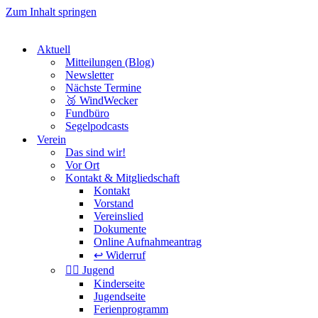
Zum Inhalt springen
Aktuell
Mitteilungen (Blog)
Newsletter
Nächste Termine
🥉 WindWecker
Fundbüro
Segelpodcasts
Verein
Das sind wir!
Vor Ort
Kontakt & Mitgliedschaft
Kontakt
Vorstand
Vereinslied
Dokumente
Online Aufnahmeantrag
↩️ Widerruf
🏴‍☠️ Jugend
Kinderseite
Jugendseite
Ferienprogramm