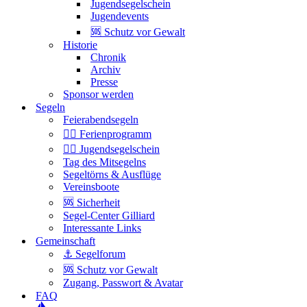
Jugendsegelschein
Jugendevents
🆘 Schutz vor Gewalt
Historie
Chronik
Archiv
Presse
Sponsor werden
Segeln
Feierabendsegeln
🏴‍☠️ Ferienprogramm
🏴‍☠️ Jugendsegelschein
Tag des Mitsegelns
Segeltörns & Ausflüge
Vereinsboote
🆘 Sicherheit
Segel-Center Gilliard
Interessante Links
Gemeinschaft
⚓️ Segelforum
🆘 Schutz vor Gewalt
Zugang, Passwort & Avatar
FAQ