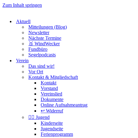
Zum Inhalt springen
Aktuell
Mitteilungen (Blog)
Newsletter
Nächste Termine
🥉 WindWecker
Fundbüro
Segelpodcasts
Verein
Das sind wir!
Vor Ort
Kontakt & Mitgliedschaft
Kontakt
Vorstand
Vereinslied
Dokumente
Online Aufnahmeantrag
↩️ Widerruf
🏴‍☠️ Jugend
Kinderseite
Jugendseite
Ferienprogramm