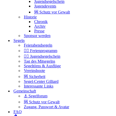
Jugendsegelschein
Jugendevents
🆘 Schutz vor Gewalt
Historie
Chronik
Archiv
Presse
Sponsor werden
Segeln
Feierabendsegeln
🏴‍☠️ Ferienprogramm
🏴‍☠️ Jugendsegelschein
Tag des Mitsegelns
Segeltörns & Ausflüge
Vereinsboote
🆘 Sicherheit
Segel-Center Gilliard
Interessante Links
Gemeinschaft
⚓️ Segelforum
🆘 Schutz vor Gewalt
Zugang, Passwort & Avatar
FAQ