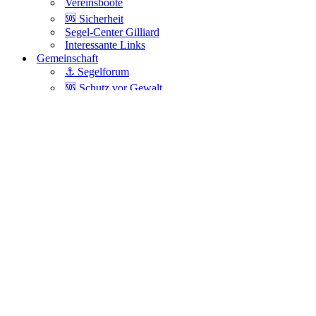
Vereinsboote
🆘 Sicherheit
Segel-Center Gilliard
Interessante Links
Gemeinschaft
⚓️ Segelforum
🆘 Schutz vor Gewalt
Zugang, Passwort & Avatar
FAQ
Anmelden