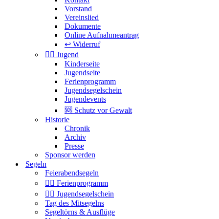
Vorstand
Vereinslied
Dokumente
Online Aufnahmeantrag
↩️ Widerruf
🏴‍☠️ Jugend
Kinderseite
Jugendseite
Ferienprogramm
Jugendsegelschein
Jugendevents
🆘 Schutz vor Gewalt
Historie
Chronik
Archiv
Presse
Sponsor werden
Segeln
Feierabendsegeln
🏴‍☠️ Ferienprogramm
🏴‍☠️ Jugendsegelschein
Tag des Mitsegelns
Segeltörns & Ausflüge