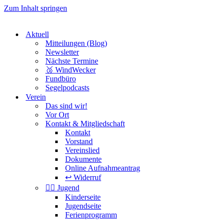
Zum Inhalt springen
Aktuell
Mitteilungen (Blog)
Newsletter
Nächste Termine
🥉 WindWecker
Fundbüro
Segelpodcasts
Verein
Das sind wir!
Vor Ort
Kontakt & Mitgliedschaft
Kontakt
Vorstand
Vereinslied
Dokumente
Online Aufnahmeantrag
↩️ Widerruf
🏴‍☠️ Jugend
Kinderseite
Jugendseite
Ferienprogramm