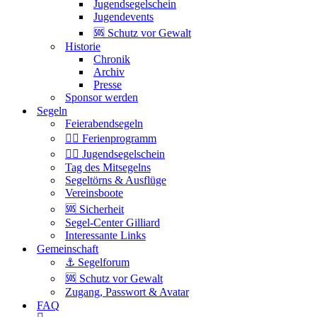
Jugendsegelschein
Jugendevents
🆘 Schutz vor Gewalt
Historie
Chronik
Archiv
Presse
Sponsor werden
Segeln
Feierabendsegeln
🏴‍☠️ Ferienprogramm
🏴‍☠️ Jugendsegelschein
Tag des Mitsegelns
Segeltörns & Ausflüge
Vereinsboote
🆘 Sicherheit
Segel-Center Gilliard
Interessante Links
Gemeinschaft
⚓️ Segelforum
🆘 Schutz vor Gewalt
Zugang, Passwort & Avatar
FAQ