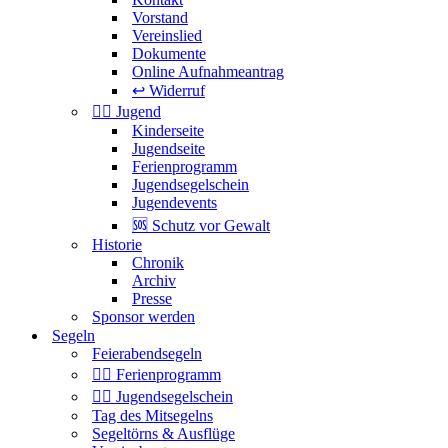
Vorstand
Vereinslied
Dokumente
Online Aufnahmeantrag
↩️ Widerruf
🏴‍☠️ Jugend
Kinderseite
Jugendseite
Ferienprogramm
Jugendsegelschein
Jugendevents
🆘 Schutz vor Gewalt
Historie
Chronik
Archiv
Presse
Sponsor werden
Segeln
Feierabendsegeln
🏴‍☠️ Ferienprogramm
🏴‍☠️ Jugendsegelschein
Tag des Mitsegelns
Segeltörns & Ausflüge