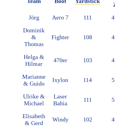
Team
Boot
Yardstick
Zeit
Jörg
Aero 7
111
42:27
Dominik
&
Fighter
108
44:40
Thomas
Helga &
470er
103
43:55
Hilmar
Marianne
Ixylon
114
51:26
& Guido
Ulrike &
Laser
111
52:42
Michael
Bahia
Elisabeth
Windy
102
49:18
& Gerd