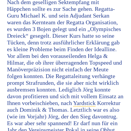
Nach dem geselligen Sektempfang mit
Häppchen sollte es zur Sache gehen. Regatta-
Guru Michael K. und sein Adjudant Serkan
waren das Kernteam der Regatta Organisation,
es wurden 3 Bojen gelegt und ein „Olympisches
Dreieck“ gesegelt. Dieser Kurs hatte so seine
Tücken, denn trotz ausführlicher Erklärung gab
es kleine Probleme beim Finden der Idealline.
Vor allem bei den vorauseilenden Helga &
Hilmar, die ob ihrer überragenden Topspeed und
Manöverpräzision nicht einfach der Meute
folgen konnten. Die Regattaleitung verhängte
prompt Strafrunden, die sie aber nicht wirklich
ausbremsen konnten. Lediglich Jörg konnte
davon profitieren und sich mit vollem Einsatz an
Ihnen vorbeischieben, nach
Yardstick
Korrektur
auch Dominik & Thomas. Letztlich war es also
(wie im Vorjahr) Jörg, der den Sieg davontrug.
Es war aber sehr spannend! Er darf nun für ein
Jahr den Vereinsmeister Pokal in seine Obhut