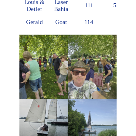
Louis &
Laser
111
53:42
Detlef
Bahia
Gerald
Goat
114