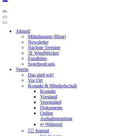
←
Navigations-
Menü
Navigations-
Menü
Aktuell
Mitteilungen (Blog)
Newsletter
Nächste Termine
🥉 WindWecker
Fundbüro
Segelpodcasts
Verein
Das sind wir!
Vor Ort
Kontakt & Mitgliedschaft
Kontakt
Vorstand
Vereinslied
Dokumente
Online
Aufnahmeantrag
↩️ Widerruf
🏴‍☠️ Jugend