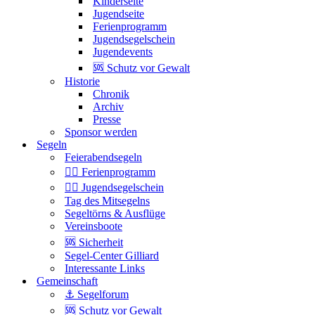
Kinderseite
Jugendseite
Ferienprogramm
Jugendsegelschein
Jugendevents
🆘 Schutz vor Gewalt
Historie
Chronik
Archiv
Presse
Sponsor werden
Segeln
Feierabendsegeln
🏴‍☠️ Ferienprogramm
🏴‍☠️ Jugendsegelschein
Tag des Mitsegelns
Segeltörns & Ausflüge
Vereinsboote
🆘 Sicherheit
Segel-Center Gilliard
Interessante Links
Gemeinschaft
⚓️ Segelforum
🆘 Schutz vor Gewalt