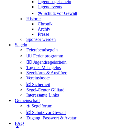
Jugendsegelschein
Jugendevents
🆘 Schutz vor Gewalt
Historie
Chronik
Archiv
Presse
Sponsor werden
Segeln
Feierabendsegeln
Ferienprogramm
Jugendsegelschein
Tag des Mitsegelns
Segeltörns & Ausflüge
Vereinsboote
🆘 Sicherheit
Segel-Center Gilliard
Interessante Links
Gemeinschaft
⚓️ Segelforum
🆘 Schutz vor Gewalt
Zugang, Passwort & Avatar
FAQ